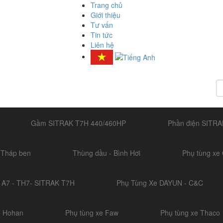
Trang chủ
Giới thiệu
Tư vấn
Tin tức
Liên hệ
Gầm SITRAK T7H 440/460HP
Phần điện SITRA
Tháp ben
Thùng dầu - Bình Hơi
Phụ tùng xe
 A7 - TH7- SITRAK T7H
Phụ Tùng Xe DAYUN - C&C
e Hohan
Phụ tùng xe Faw
Phụ tùng xe Thaco