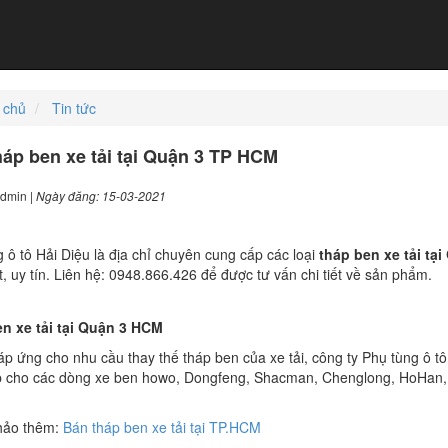
 chủ
Tin tức
háp ben xe tải tại Quận 3 TP HCM
Admin |
Ngày đăng: 15-03-2021
 ô tô Hải Diệu là địa chỉ chuyên cung cấp các loại
tháp ben xe tải tạ
t, uy tín. Liên hệ: 0948.866.426 để được tư vấn chi tiết về sản phẩm.
n xe tải tại Quận 3 HCM
 ứng cho nhu cầu thay thế tháp ben của xe tải, công ty Phụ tùng ô tô
p cho các dòng xe ben howo, Dongfeng, Shacman, Chenglong, HoHa
hảo thêm:
Bán tháp ben xe tải tại TP.HCM