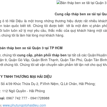
Cung cấp tháp ben xe tải tại Q
g ô tô Hải Diệu là một trong những thương hiệu được rất nhiều khác
n toàn quốc biết tới. Chúng tôi được biết tới là một đơn vị phân ph
i luôn luôn xử lý mọi yêu cầu, thắc mắc của quý khách hàng một cách
 chúng tôi là làm hài lòng mọi khách hàng.
 bán tháp ben xe tải Quận 3 tại TP HCM
, chúng tôi
cung cấp, phân phối tháp ben
tại tất cả các Quận/Huyệ
ận 9, Quận Gò Vấp, Quận Bình Thạnh, Quận Tân Phú, Quận Tân Bình,
 với chúng tôi. Chúng tôi sẽ vận chuyển sản phẩm tới tận nơi cho quý kh
Y TNHH THƯƠNG MẠI HẢI DIỆU
Số 4/39 Khúc Thừa Dụ 2, P.Vĩnh Niệm, Q.Lê Chân, Hải Phòng;
2
: 112 Ngô Quyền - Hải Phòng
oại:
0967 742 777 - 0941728988
:
www.phutungotohaidieu.com