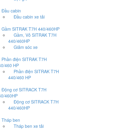
ầu cabin
Đầu cabin xe tải
ầm SITRAK T7H 440/460HP
Gầm, Vỏ SITRAK T7H
440/460HP
Giảm sóc xe
hần điện SITRAK T7H
40/460 HP
Phần điện SITRAK T7H
440/460 HP
ộng cơ SITRACK T7H
40/460HP
Động cơ SITRACK T7H
440/460HP
háp ben
Tháp ben xe tải