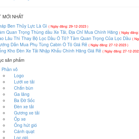
T MỚI NHẤT
háp Ben Thủy Lực Là Gì
( Ngày đăng: 29-12-2023 )
ầm Quan Trọng Thùng dầu Xe Tải, Địa Chỉ Mua Chính Hãng
( Ngày đăng:
ao Lâu Thì Thay Bộ Lọc Dầu Ô Tô? Tầm Quan Trọng Của Lọc Dầu
( Ng
ướng Dẫn Mua Phụ Tùng Cabin Ô Tô Giá Rẻ
( Ngày đăng: 27-12-2023 )
ổng Kho Đèn Xe Tải Nhập Khẩu Chính Hãng Giá Rẻ
( Ngày đăng: 27-12-202
ục sản phẩm
hần vỏ
Logo
Lưới xe tải
Chắn bùn
Ga lăng
Ba Đờ Sốc
Đèn xe tải
Gương xe tải
Ốp xe
Ống hút gió
Cánh quạt
Lọc gió