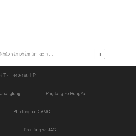
K T7H 440/460 HP
 Chenglong
Phụ tùng xe HongYan
Phụ tùng xe CAMC
Phụ tùng xe JAC