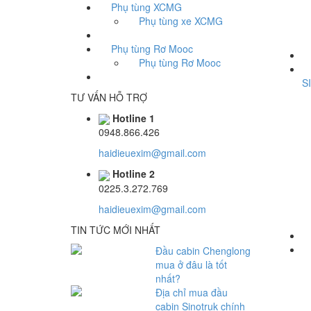
Phụ tùng XCMG
Phụ tùng xe XCMG
Phụ tùng Rơ Mooc
Phụ tùng Rơ Mooc
P
S
TƯ VẤN HỖ TRỢ
Hotline 1
0948.866.426
haidieuexim@gmail.com
Hotline 2
0225.3.272.769
haidieuexim@gmail.com
TIN TỨC MỚI NHẤT
P
Đầu cabin Chenglong
mua ở đâu là tốt
nhất?
Địa chỉ mua đầu
cabin Sinotruk chính