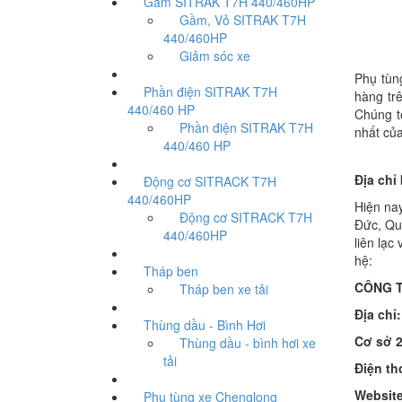
Gầm SITRAK T7H 440/460HP
Gầm, Vỏ SITRAK T7H
440/460HP
Giảm sóc xe
Phụ tùn
Phần điện SITRAK T7H
hàng trê
440/460 HP
Chúng tô
Phần điện SITRAK T7H
nhất của
440/460 HP
Địa chỉ
Động cơ SITRACK T7H
440/460HP
Hiện nay
Động cơ SITRACK T7H
Đức, Qu
440/460HP
liên lạc
hệ:
Tháp ben
CÔNG T
Tháp ben xe tải
Địa chỉ:
Thùng dầu - Bình Hơi
Cơ sở 
Thùng dầu - bình hơi xe
tải
Điện th
Website
Phụ tùng xe Chenglong