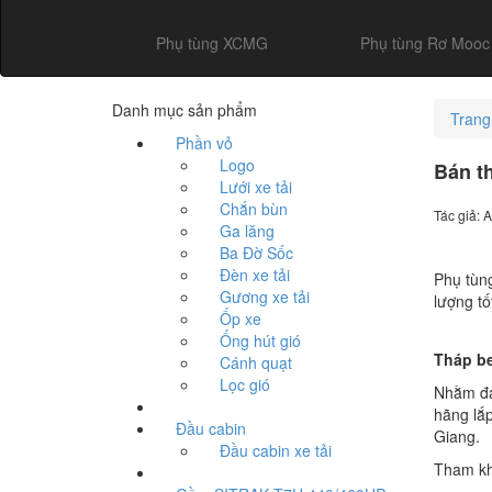
Phụ tùng XCMG
Phụ tùng Rơ Mooc
Danh mục sản phẩm
Trang
Phần vỏ
Logo
Bán t
Lưới xe tải
Chắn bùn
Tác giả: 
Ga lăng
Ba Đờ Sốc
Đèn xe tải
Phụ tùng
Gương xe tải
lượng tố
Ốp xe
Ống hút gió
Tháp be
Cánh quạt
Lọc gió
Nhằm đáp
hãng lắ
Đầu cabin
Giang.
Đầu cabin xe tải
Tham k