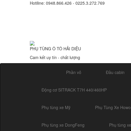
Hotiline: 0948.866.426 - 0225.3.272.769
PHỤ TÙNG Ô TÔ HẢI DIỆU
Cam kết uy tín - chất lượng
Phần vỏ
Đầu cabin
Động cơ SITRACK T7H 440/460HP
Phụ tùng xe Mỹ
Phụ Tùng Xe Howo
Phụ tùng xe DongFeng
Phụ tùng x