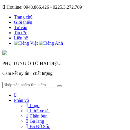
Hotiline: 0948.866.426 - 0225.3.272.769
Trang chủ
Giới thiệu
Tư vấn
Tin tức
Liên hệ
PHỤ TÙNG Ô TÔ HẢI DIỆU
Cam kết uy tín - chất lượng
Phần vỏ
Logo
Lưới xe tải
Chắn bùn
Ga lăng
Ba Đờ Sốc