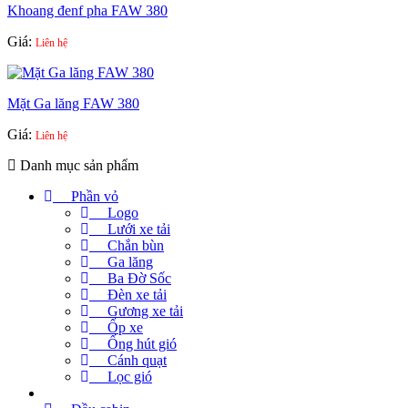
Khoang đenf pha FAW 380
Giá:
Liên hệ
Mặt Ga lăng FAW 380
Giá:
Liên hệ
Danh mục sản phẩm
Phần vỏ
Logo
Lưới xe tải
Chắn bùn
Ga lăng
Ba Đờ Sốc
Đèn xe tải
Gương xe tải
Ốp xe
Ống hút gió
Cánh quạt
Lọc gió