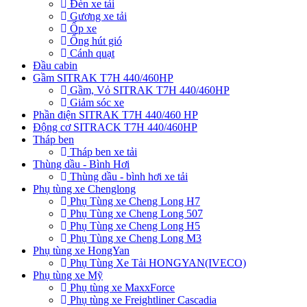
Đèn xe tải
Gương xe tải
Ốp xe
Ống hút gió
Cánh quạt
Đầu cabin
Gầm SITRAK T7H 440/460HP
Gầm, Vỏ SITRAK T7H 440/460HP
Giảm sóc xe
Phần điện SITRAK T7H 440/460 HP
Động cơ SITRACK T7H 440/460HP
Tháp ben
Tháp ben xe tải
Thùng dầu - Bình Hơi
Thùng dầu - bình hơi xe tải
Phụ tùng xe Chenglong
Phụ Tùng xe Cheng Long H7
Phụ Tùng xe Cheng Long 507
Phụ Tùng xe Cheng Long H5
Phụ Tùng xe Cheng Long M3
Phụ tùng xe HongYan
Phụ Tùng Xe Tải HONGYAN(IVECO)
Phụ tùng xe Mỹ
Phụ tùng xe MaxxForce
Phụ tùng xe Freightliner Cascadia