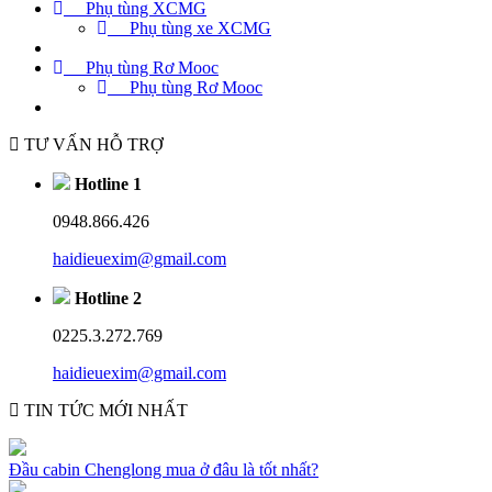
Phụ tùng XCMG
Phụ tùng xe XCMG
Phụ tùng Rơ Mooc
Phụ tùng Rơ Mooc
TƯ VẤN HỖ TRỢ
Hotline 1
0948.866.426
haidieuexim@gmail.com
Hotline 2
0225.3.272.769
haidieuexim@gmail.com
TIN TỨC MỚI NHẤT
Đầu cabin Chenglong mua ở đâu là tốt nhất?