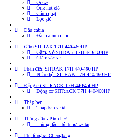
Ốp xe
Ống hút gió
Cánh quạt
Lọc gió
Đầu cabin
Đầu cabin xe tải
Gầm SITRAK T7H 440/460HP
Gầm, Vỏ SITRAK T7H 440/460HP
Giảm sóc xe
Phần điện SITRAK T7H 440/460 HP
Phần điện SITRAK T7H 440/460 HP
Động cơ SITRACK T7H 440/460HP
Động cơ SITRACK T7H 440/460HP
Tháp ben
Tháp ben xe tải
Thùng dầu - Bình Hơi
Thùng dầu - bình hơi xe tải
Phụ tùng xe Chenglong