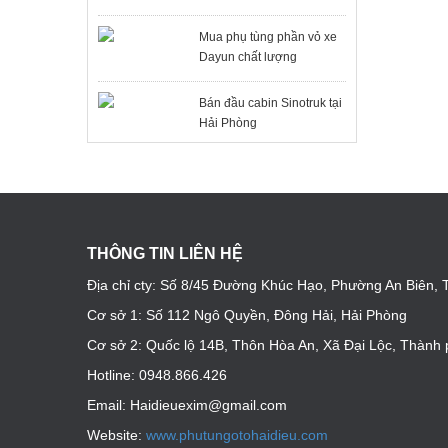
Mua phụ tùng phần vỏ xe
Dayun chất lượng
Bán đầu cabin Sinotruk tại
Hải Phòng
THÔNG TIN LIÊN HỆ
Địa chỉ cty: Số 8/45 Đường Khúc Hạo, Phường An Biên,
Cơ sở 1: Số 112 Ngô Quyền, Đông Hải, Hải Phòng
Cơ sở 2: Quốc lộ 14B, Thôn Hòa An, Xã Đại Lộc, Thàn
Hotline: 0948.866.426
Email: Haidieuexim@gmail.com
Website:
www.phutungotohaidieu.com