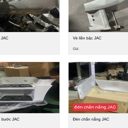
 JAC
Vè liền bậc JAC
Giá:
c bước JAC
Đèn chắn nắng JAC