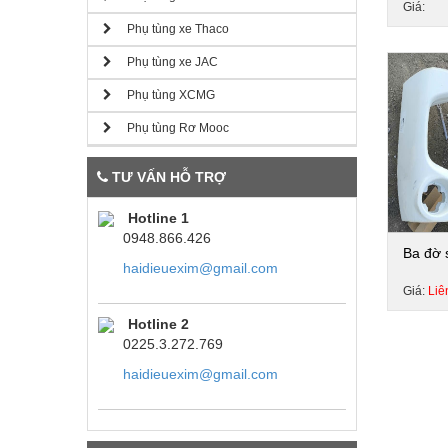
Giá:
Phụ tùng xe Thaco
Phụ tùng xe JAC
Phụ tùng XCMG
Phụ tùng Rơ Mooc
TƯ VẤN HỖ TRỢ
Hotline 1
0948.866.426
Ba đờ 
haidieuexim@gmail.com
Giá:
Liê
Hotline 2
0225.3.272.769
haidieuexim@gmail.com