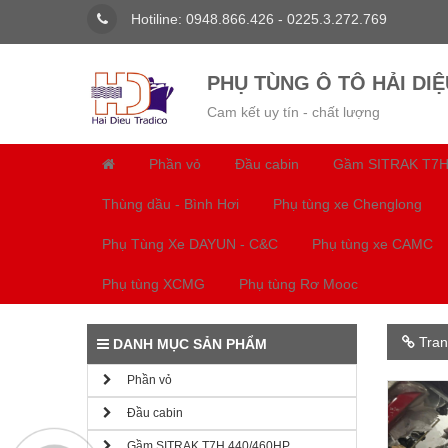
Hotiline: 0948.866.426 - 0225.3.272.769
PHỤ TÙNG Ô TÔ HẢI DIỆ
Cam kết uy tín - chất lượng
Phần vỏ
Đầu cabin
Gầm SITRAK T7H
Thùng dầu - Bình Hơi
Phụ tùng xe Chenglong
Phụ Tùng Xe DAYUN - C&C
Phụ tùng xe CAMC
Phụ tùng XCMG
Phụ tùng Rơ Mooc
Tran
DANH MỤC SẢN PHẨM
Phần vỏ
Đầu cabin
Gầm SITRAK T7H 440/460HP