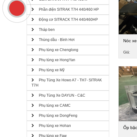
Phần điện SITRAK T7H 440/460 HP
Động cơ SITRACK T7H 440/460HP
Tháp ben
Thùng dầu - Bình Hơi
Nóc xe
Phụ tùng xe Chenglong
Giá:
Phụ tùng xe HongYan
Phụ tùng xe Mỹ
Phụ Tùng Xe Howo A7 - TH7- SITRAK
T7H
Phụ Tùng Xe DAYUN - C&C
Phụ tùng xe CAMC
Phụ tùng xe DongFeng
Phụ tùng xe Hohan
Ốp bậ
Phụ tùng xe Faw