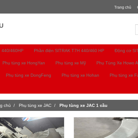
Trang chủ
U
 440/460HP
Phần điện SITRAK T7H 440/460 HP
Động cơ S
Phụ tùng xe HongYan
Phụ tùng xe Mỹ
Phụ Tùng Xe Howo A
Phụ tùng xe DongFeng
Phụ tùng xe Hohan
Phụ tùng xe 
g chủ
Phụ tùng xe JAC
Phụ tùng xe JAC 1 cầu