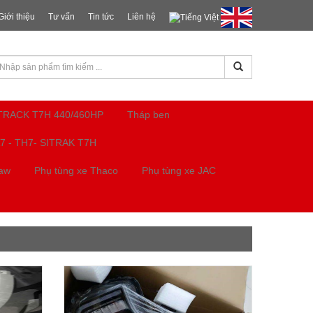
Giới thiệu
Tư vấn
Tin tức
Liên hệ
ITRACK T7H 440/460HP
Tháp ben
7 - TH7- SITRAK T7H
Faw
Phụ tùng xe Thaco
Phụ tùng xe JAC