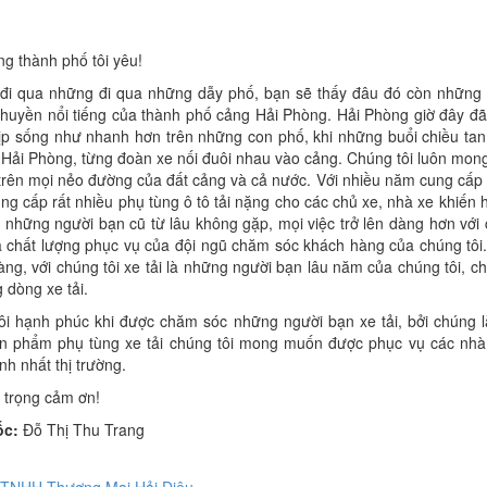
g thành phố tôi yêu!
 đi qua những đi qua những dẫy phố, bạn sẽ thấy đâu đó còn những
huyền nổi tiếng của thành phố cảng Hải Phòng. Hải Phòng giờ đây đã t
hịp sống như nhanh hơn trên những con phố, khi những buổi chiều t
 Hải Phòng, từng đoàn xe nối đuôi nhau vào cảng. Chúng tôi luôn mon
 trên mọi nẻo đường của đất cảng và cả nước. Với nhiều năm cung cấp
ung cấp rất nhiều phụ tùng ô tô tải nặng cho các chủ xe, nhà xe khiến họ
những người bạn cũ từ lâu không gặp, mọi việc trở lên dàng hơn với c
và chất lượng phục vụ của đội ngũ chăm sóc khách hàng của chúng tôi
ng, với chúng tôi xe tải là những người bạn lâu năm của chúng tôi, c
 dòng xe tải.
ôi hạnh phúc khi được chăm sóc những người bạn xe tải, bởi chúng l
n phẩm phụ tùng xe tải chúng tôi mong muốn được phục vụ các nhà xe
nh nhất thị trường.
 trọng cảm ơn!
ốc:
Đỗ Thị Thu Trang