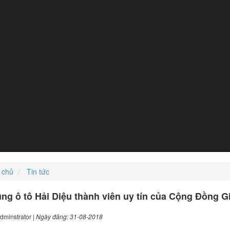
 chủ
Tin tức
ng ô tô Hải Diệu thành viên uy tín của Cộng Đồng G
dminstrator |
Ngày đăng: 31-08-2018