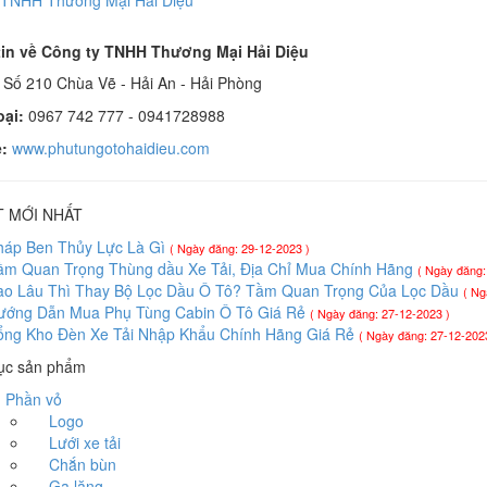
 TNHH Thương Mại Hải Diệu
in về Công ty TNHH Thương Mại Hải Diệu
Số 210 Chùa Vẽ - Hải An - Hải Phòng
oại:
0967 742 777 - 0941728988
:
www.phutungotohaidieu.com
T MỚI NHẤT
háp Ben Thủy Lực Là Gì
( Ngày đăng: 29-12-2023 )
ầm Quan Trọng Thùng dầu Xe Tải, Địa Chỉ Mua Chính Hãng
( Ngày đăng:
ao Lâu Thì Thay Bộ Lọc Dầu Ô Tô? Tầm Quan Trọng Của Lọc Dầu
( Ng
ướng Dẫn Mua Phụ Tùng Cabin Ô Tô Giá Rẻ
( Ngày đăng: 27-12-2023 )
ổng Kho Đèn Xe Tải Nhập Khẩu Chính Hãng Giá Rẻ
( Ngày đăng: 27-12-202
ục sản phẩm
hần vỏ
Logo
Lưới xe tải
Chắn bùn
Ga lăng