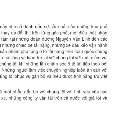
 dẫy nhà cổ đánh dấu sự sầm uất của những khu phố
hay da đổi thịt trên từng góc phố, mọi điều thật nhộn
an tầm tại những đoạn đường Nguyễn Văn Linh đến các
g những chiếc xe tải nặng, những xe đầu kéo vận hành
 sản phẩm phụ tùng ô tô tải nặng trên toàn quốc chúng
 hài lòng và luôn trở lại với chúng tôi với một niềm vui
húng tôi khi những lần chăm sóc ô tô tải tiếp theo bởi
. Những người làm việc chuyên nghiệp luôn ân cần với
húng tôi phục vụ gắn bó và hiểu được tính năng ưu việt
à một phần gắn bó với chúng tôi với tình yêu của các
, những công ty vận tải trên cả nước với giá tốt và