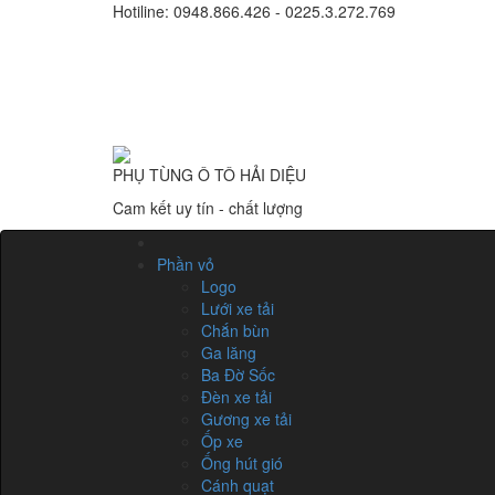
Hotiline: 0948.866.426 - 0225.3.272.769
PHỤ TÙNG Ô TÔ HẢI DIỆU
Cam kết uy tín - chất lượng
Phần vỏ
Logo
Lưới xe tải
Chắn bùn
Ga lăng
Ba Đờ Sốc
Đèn xe tải
Gương xe tải
Ốp xe
Ống hút gió
Cánh quạt