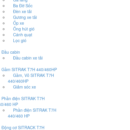
Ba Đờ Sốc
Đèn xe tải
Gương xe tải
Ốp xe
Ống hút gió
Cánh quạt
Lọc gió
ầu cabin
Đầu cabin xe tải
ầm SITRAK T7H 440/460HP
Gầm, Vỏ SITRAK T7H
440/460HP
Giảm sóc xe
hần điện SITRAK T7H
40/460 HP
Phần điện SITRAK T7H
440/460 HP
ộng cơ SITRACK T7H