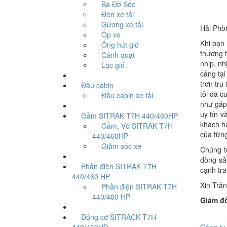
Ba Đờ Sốc
Đèn xe tải
Gương xe tải
Hải Phòn
Ốp xe
Khi bạn
Ống hút gió
thương t
Cánh quạt
nhịp, n
Lọc gió
cảng tại
trơn tru
Đầu cabin
tôi đã c
Đầu cabin xe tải
như găp 
uy tín 
Gầm SITRAK T7H 440/460HP
khách hà
Gầm, Vỏ SITRAK T7H
của từng
440/460HP
Giảm sóc xe
Chúng t
dòng sả
Phần điện SITRAK T7H
cạnh tra
440/460 HP
Xin Trân
Phần điện SITRAK T7H
440/460 HP
Giám đ
Động cơ SITRACK T7H