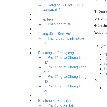
440/460HP
Công ty
Động cơ SITRACK T7H
440/460HP
Thông t
Địa chỉ:
Tháp ben
Tháp ben xe tải
Điện th
Website
Thùng dầu - Bình Hơi
Thùng dầu - bình hơi xe
tải
BÀI VIẾ
Phụ tùng xe Chenglong
T
Phụ Tùng xe Cheng Long
T
H7
B
Phụ Tùng xe Cheng Long
H
507
T
Phụ Tùng xe Cheng Long
Danh m
H5
Phụ Tùng xe Cheng Long
P
M3
Phụ tùng xe HongYan
Phụ Tùng Xe Tải