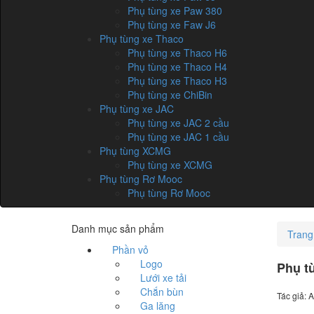
Phụ tùng xe Paw 380
Phụ tùng xe Faw J6
Phụ tùng xe Thaco
Phụ tùng xe Thaco H6
Phụ tùng xe Thaco H4
Phụ tùng xe Thaco H3
Phụ tùng xe ChiBin
Phụ tùng xe JAC
Phụ tùng xe JAC 2 cầu
Phụ tùng xe JAC 1 cầu
Phụ tùng XCMG
Phụ tùng xe XCMG
Phụ tùng Rơ Mooc
Phụ tùng Rơ Mooc
Danh mục sản phẩm
Trang
Phần vỏ
Logo
Phụ tù
Lưới xe tải
Chắn bùn
Tác giả: A
Ga lăng