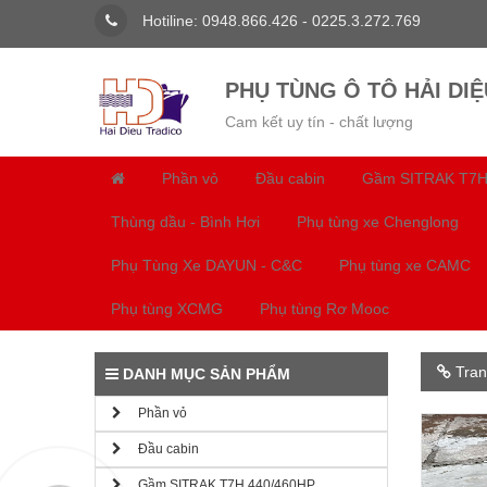
Hotiline: 0948.866.426 - 0225.3.272.769
PHỤ TÙNG Ô TÔ HẢI DIỆ
Cam kết uy tín - chất lượng
Phần vỏ
Đầu cabin
Gầm SITRAK T7H
Thùng dầu - Bình Hơi
Phụ tùng xe Chenglong
Phụ Tùng Xe DAYUN - C&C
Phụ tùng xe CAMC
Phụ tùng XCMG
Phụ tùng Rơ Mooc
Tran
DANH MỤC SẢN PHẨM
Phần vỏ
Đầu cabin
Gầm SITRAK T7H 440/460HP