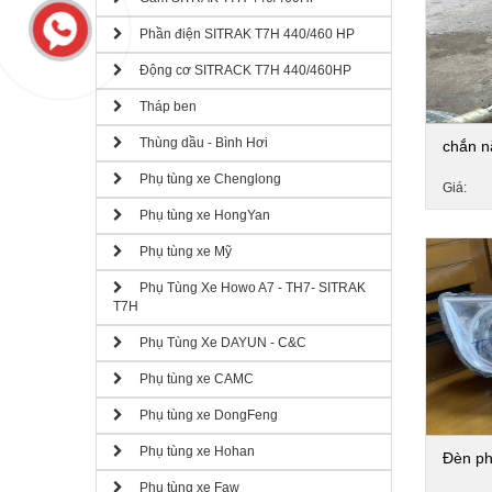
Phần điện SITRAK T7H 440/460 HP
Động cơ SITRACK T7H 440/460HP
Tháp ben
Thùng dầu - Bình Hơi
chắn n
Phụ tùng xe Chenglong
Giá:
Phụ tùng xe HongYan
Phụ tùng xe Mỹ
Phụ Tùng Xe Howo A7 - TH7- SITRAK
T7H
Phụ Tùng Xe DAYUN - C&C
Phụ tùng xe CAMC
Phụ tùng xe DongFeng
Phụ tùng xe Hohan
Đèn ph
Phụ tùng xe Faw