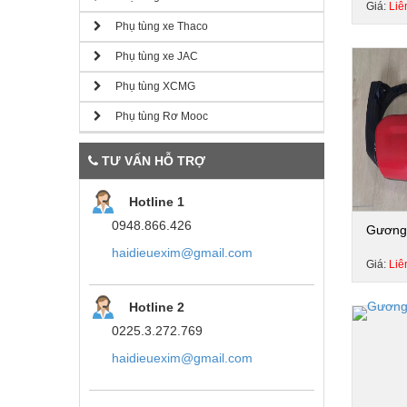
Giá:
Liê
Phụ tùng xe Thaco
Phụ tùng xe JAC
Phụ tùng XCMG
Phụ tùng Rơ Mooc
TƯ VẤN HỖ TRỢ
Hotline 1
0948.866.426
Gương 
haidieuexim@gmail.com
Giá:
Liê
Hotline 2
0225.3.272.769
haidieuexim@gmail.com