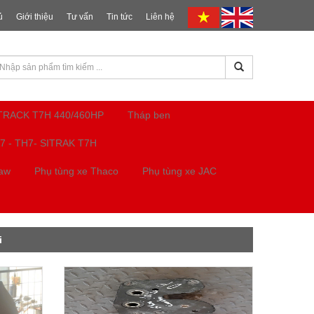
ủ
Giới thiệu
Tư vấn
Tin tức
Liên hệ
ITRACK T7H 440/460HP
Tháp ben
7 - TH7- SITRAK T7H
Faw
Phụ tùng xe Thaco
Phụ tùng xe JAC
i