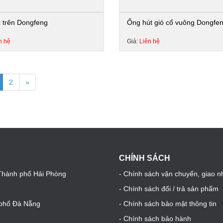
 trên Dongfeng
Ống hút gió cổ vuông Dongfe
n hệ
Giá:
Liên hệ
2
»
CHÍNH SÁCH
 Thành phố Hải Phòng
- Chính sách vận chuyển, giao n
- Chính sách đổi / trả sản phẩm
h phố Đà Nẵng
- Chính sách bảo mật thông tin
- Chính sách bảo hành