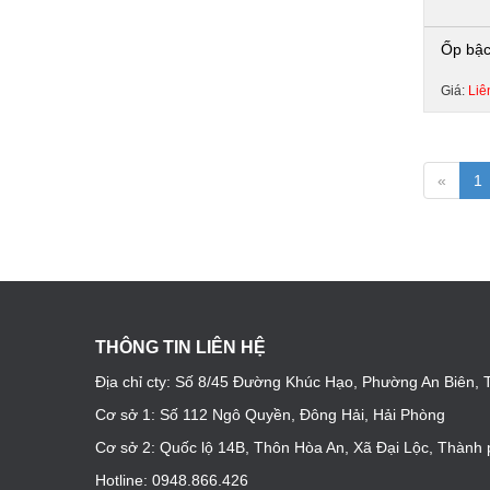
Ốp bậc
Giá:
Liê
«
1
THÔNG TIN LIÊN HỆ
Địa chỉ cty: Số 8/45 Đường Khúc Hạo, Phường An Biên,
Cơ sở 1: Số 112 Ngô Quyền, Đông Hải, Hải Phòng
Cơ sở 2: Quốc lộ 14B, Thôn Hòa An, Xã Đại Lộc, Thàn
Hotline: 0948.866.426