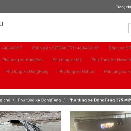
Trang ch
U
 440/460HP
Phần điện SITRAK T7H 440/460 HP
Động cơ S
Phụ tùng xe HongYan
Phụ tùng xe Mỹ
Phụ Tùng Xe Howo A
Phụ tùng xe DongFeng
Phụ tùng xe Hohan
Phụ tùng xe 
g chủ
Phụ tùng xe DongFeng
Phụ tùng xe DongFeng 375 Mớ