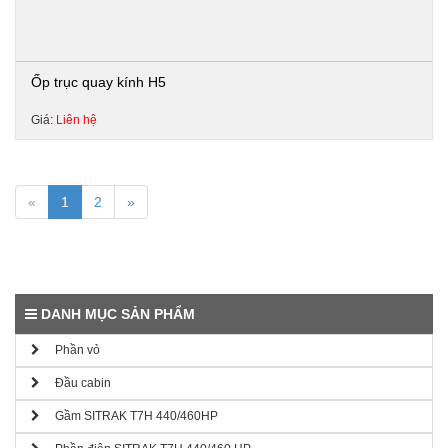
Ốp trục quay kính H5
Giá:
Liên hệ
«
1
2
»
DANH MỤC SẢN PHẨM
Phần vỏ
Đầu cabin
Gầm SITRAK T7H 440/460HP