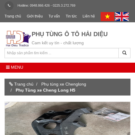
Hotiline: 0948.866.426 - 0225.3.272.769
Trang chủ
Giới thiệu
Tư vấn
Tin tức
Liên hệ
PHỤ TÙNG Ô TÔ HẢI DIỆU
Cam kết uy tín - chất lượng
MENU
Trang chủ
Phụ tùng xe Chenglong
Phụ Tùng xe Cheng Long H5