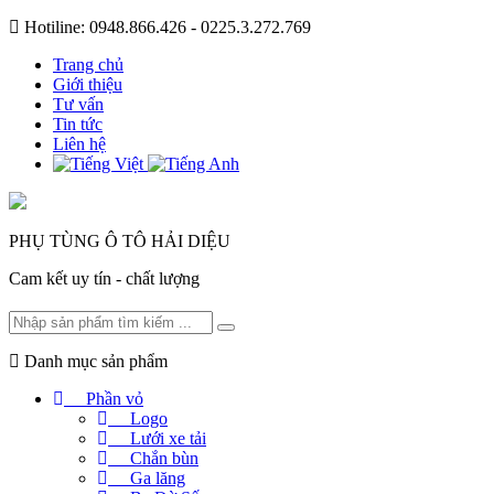
Hotiline: 0948.866.426 - 0225.3.272.769
Trang chủ
Giới thiệu
Tư vấn
Tin tức
Liên hệ
PHỤ TÙNG Ô TÔ HẢI DIỆU
Cam kết uy tín - chất lượng
Danh mục sản phẩm
Phần vỏ
Logo
Lưới xe tải
Chắn bùn
Ga lăng