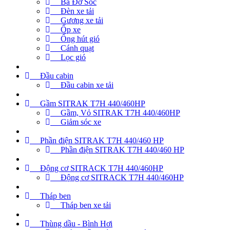
Ba Đờ Sốc
Đèn xe tải
Gương xe tải
Ốp xe
Ống hút gió
Cánh quạt
Lọc gió
Đầu cabin
Đầu cabin xe tải
Gầm SITRAK T7H 440/460HP
Gầm, Vỏ SITRAK T7H 440/460HP
Giảm sóc xe
Phần điện SITRAK T7H 440/460 HP
Phần điện SITRAK T7H 440/460 HP
Động cơ SITRACK T7H 440/460HP
Động cơ SITRACK T7H 440/460HP
Tháp ben
Tháp ben xe tải
Thùng dầu - Bình Hơi