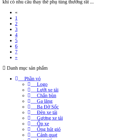
khi có nhu cầu thay thế phụ tùng thường rất ...
«
1
2
3
4
5
6
7
»
Danh mục sản phẩm
Phần vỏ
Logo
Lưới xe tải
Chắn bùn
Ga lăng
Ba Đờ Sốc
Đèn xe tải
Gương xe tải
Ốp xe
Ống hút gió
Cánh quạt