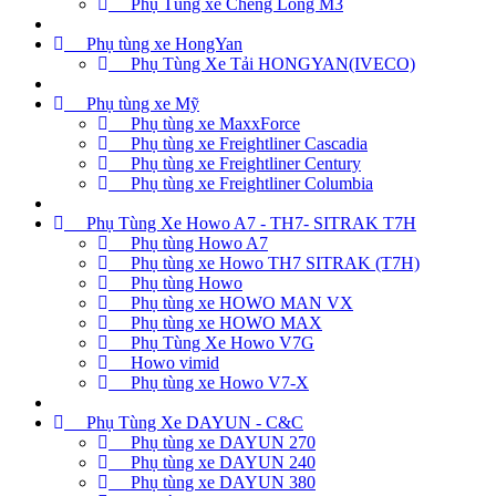
Phụ Tùng xe Cheng Long M3
Phụ tùng xe HongYan
Phụ Tùng Xe Tải HONGYAN(IVECO)
Phụ tùng xe Mỹ
Phụ tùng xe MaxxForce
Phụ tùng xe Freightliner Cascadia
Phụ tùng xe Freightliner Century
Phụ tùng xe Freightliner Columbia
Phụ Tùng Xe Howo A7 - TH7- SITRAK T7H
Phụ tùng Howo A7
Phụ tùng xe Howo TH7 SITRAK (T7H)
Phụ tùng Howo
Phụ tùng xe HOWO MAN VX
Phụ tùng xe HOWO MAX
Phụ Tùng Xe Howo V7G
Howo vimid
Phụ tùng xe Howo V7-X
Phụ Tùng Xe DAYUN - C&C
Phụ tùng xe DAYUN 270
Phụ tùng xe DAYUN 240
Phụ tùng xe DAYUN 380