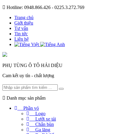
Hotiline: 0948.866.426 - 0225.3.272.769
Trang chủ
Giới thiệu
Tư vấn
Tin tức
Liên hệ
PHỤ TÙNG Ô TÔ HẢI DIỆU
Cam kết uy tín - chất lượng
Danh mục sản phẩm
Phần vỏ
Logo
Lưới xe tải
Chắn bùn
Ga lăng