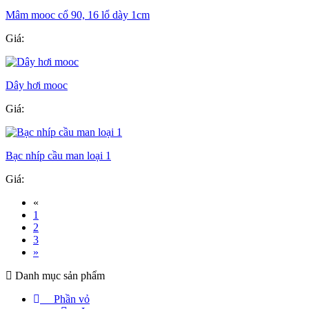
Mâm mooc cổ 90, 16 lổ dày 1cm
Giá:
Dây hơi mooc
Giá:
Bạc nhíp cầu man loại 1
Giá:
«
1
2
3
»
Danh mục sản phẩm
Phần vỏ