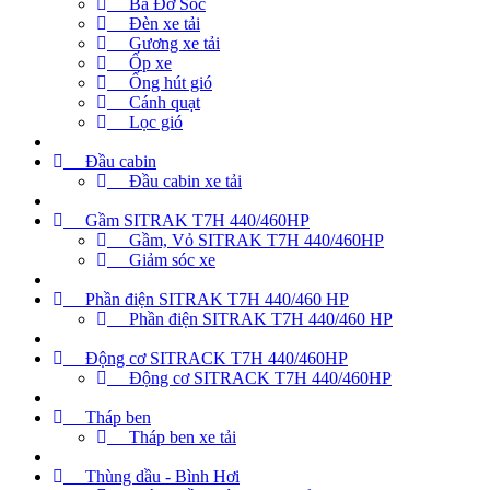
Ba Đờ Sốc
Đèn xe tải
Gương xe tải
Ốp xe
Ống hút gió
Cánh quạt
Lọc gió
Đầu cabin
Đầu cabin xe tải
Gầm SITRAK T7H 440/460HP
Gầm, Vỏ SITRAK T7H 440/460HP
Giảm sóc xe
Phần điện SITRAK T7H 440/460 HP
Phần điện SITRAK T7H 440/460 HP
Động cơ SITRACK T7H 440/460HP
Động cơ SITRACK T7H 440/460HP
Tháp ben
Tháp ben xe tải
Thùng dầu - Bình Hơi