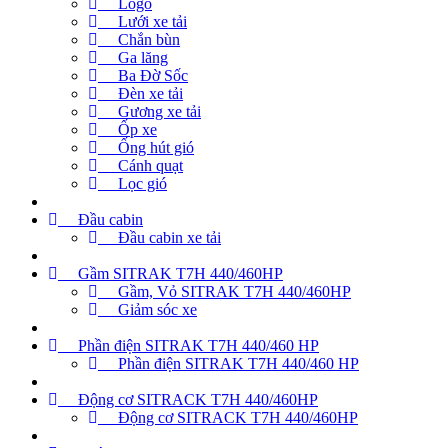
Logo
Lưới xe tải
Chắn bùn
Ga lăng
Ba Đờ Sốc
Đèn xe tải
Gương xe tải
Ốp xe
Ống hút gió
Cánh quạt
Lọc gió
Đầu cabin
Đầu cabin xe tải
Gầm SITRAK T7H 440/460HP
Gầm, Vỏ SITRAK T7H 440/460HP
Giảm sóc xe
Phần điện SITRAK T7H 440/460 HP
Phần điện SITRAK T7H 440/460 HP
Động cơ SITRACK T7H 440/460HP
Động cơ SITRACK T7H 440/460HP