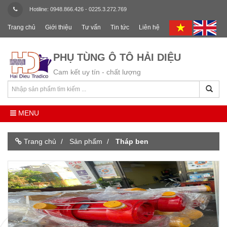
Hotiline: 0948.866.426 - 0225.3.272.769
Trang chủ
Giới thiệu
Tư vấn
Tin tức
Liên hệ
PHỤ TÙNG Ô TÔ HẢI DIỆU
Cam kết uy tín - chất lượng
MENU
Trang chủ
Sản phẩm
Tháp ben