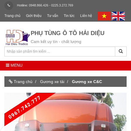
Hotiline: 0948.866.426 - 0225.3.272.769
Trang chủ
Giới thiệu
Tư vấn
Tin tức
Liên hệ
PHỤ TÙNG Ô TÔ HẢI DIỆU
Cam kết uy tín - chất lượng
MENU
Trang chủ
Gương xe tải
Gương xe C&C