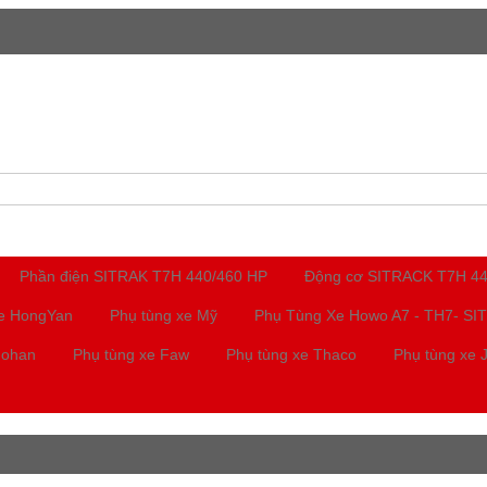
Trang chủ
Giới thiệu
Phần điện SITRAK T7H 440/460 HP
Động cơ SITRACK T7H 4
xe HongYan
Phụ tùng xe Mỹ
Phụ Tùng Xe Howo A7 - TH7- SI
Hohan
Phụ tùng xe Faw
Phụ tùng xe Thaco
Phụ tùng xe 