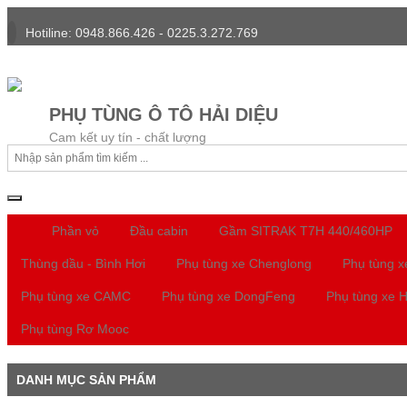
Hotiline: 0948.866.426 - 0225.3.272.769
PHỤ TÙNG Ô TÔ HẢI DIỆU
Cam kết uy tín - chất lượng
Phần vỏ
Đầu cabin
Gầm SITRAK T7H 440/460HP
Thùng dầu - Bình Hơi
Phụ tùng xe Chenglong
Phụ tùng 
Phụ tùng xe CAMC
Phụ tùng xe DongFeng
Phụ tùng xe 
Phụ tùng Rơ Mooc
DANH MỤC SẢN PHẨM