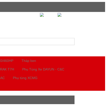
Tư vấn
Tin tức
Liên hệ
40/460HP
Tháp ben
TRAK T7H
Phụ Tùng Xe DAYUN - C&C
JAC
Phụ tùng XCMG