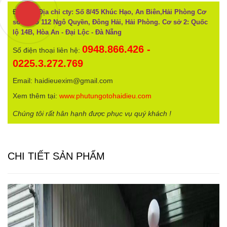
Địa chỉ:
Địa chỉ cty: Số 8/45 Khúc Hạo, An Biên,Hải Phòng Cơ
sở 1: Số 112 Ngô Quyền, Đông Hải, Hải Phòng. Cơ sở 2: Quốc
lộ 14B, Hòa An - Đại Lộc - Đà Nẵng
0948.866.426 -
Số điện thoại liên hệ:
0225.3.272.769
Email: haidieuexim@gmail.com
Xem thêm tại:
www.phutungotohaidieu.com
Chúng tôi rất hân hạnh được phục vụ quý khách !
CHI TIẾT SẢN PHẨM