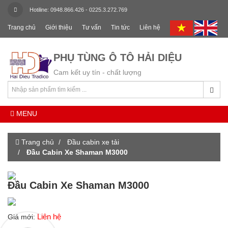
Hotiline: 0948.866.426 - 0225.3.272.769
Trang chủ
Giới thiệu
Tư vấn
Tin tức
Liên hệ
PHỤ TÙNG Ô TÔ HẢI DIỆU
Cam kết uy tín - chất lượng
MENU
Trang chủ
Đầu cabin xe tải
Đầu Cabin Xe Shaman M3000
Đầu Cabin Xe Shaman M3000
Liên hệ
Giá mới: