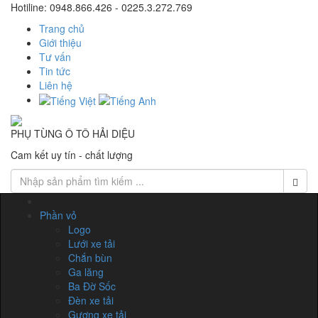
Hotiline: 0948.866.426 - 0225.3.272.769
Trang chủ
Giới thiệu
Tư vấn
Tin tức
Liên hệ
PHỤ TÙNG Ô TÔ HẢI DIỆU
Cam kết uy tín - chất lượng
Phần vỏ
Logo
Lưới xe tải
Chắn bùn
Ga lăng
Ba Đờ Sốc
Đèn xe tải
Gương xe tải